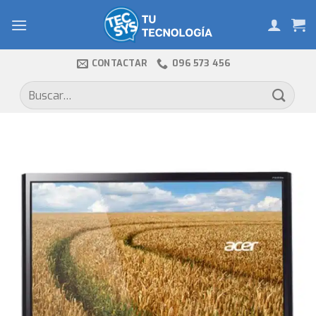
Skip
to
content
CONTACTAR
096 573 456
Buscar
por: