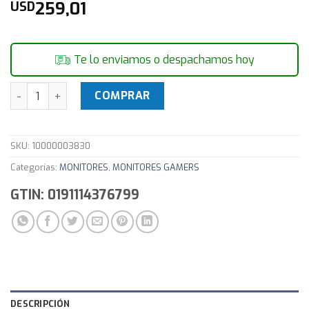
259,01
USD
Te lo enviamos o despachamos hoy
Monitor Gamer 24" Acer K242hyl Hbi Gaming Fhd 1ms cant
COMPRAR
SKU:
10000003830
Categorías:
MONITORES
,
MONITORES GAMERS
GTIN: 0191114376799
DESCRIPCIÓN