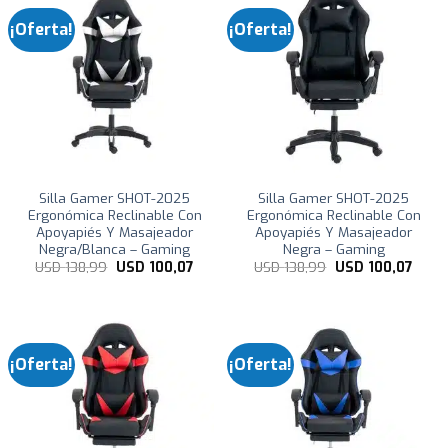
¡Oferta!
¡Oferta!
Silla Gamer SHOT-2025
Silla Gamer SHOT-2025
Ergonómica Reclinable Con
Ergonómica Reclinable Con
Apoyapiés Y Masajeador
Apoyapiés Y Masajeador
Negra/Blanca – Gaming
Negra – Gaming
El
El
El
El
USD
138,99
USD
100,07
USD
138,99
USD
100,07
precio
precio
precio
preci
original
actual
original
actua
era:
es:
era:
es:
USD
USD
USD
USD
138,99.
100,07.
138,99.
100,0
¡Oferta!
¡Oferta!