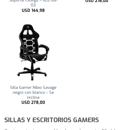
Soporta 150Kgs – XZZ-SG-
USD
218,00
03
USD
144,98
Silla Gamer Nibio Savage
negro con blanco – Se
reclina
USD
278,00
SILLAS Y ESCRITORIOS GAMERS