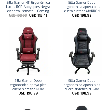
Silla Gamer HTI Ergonómica
Silla Gamer Deep
Luces RGB Apoyapíes Negra
ergonomica apoya pies
c/control remoto – Gaming
cuero sintetic MARRON
El
El
USD
198,99
USD
115,41
USD
198,99
precio
precio
original
actual
era:
es:
USD
USD
198,99.
115,41.
Silla Gamer Deep
Silla Gamer Deep
ergonomica apoya pies
ergonomica apoya pies
cuero sintetico ROJA
cuero sintetico NEGRA
USD
198,99
USD
198,99