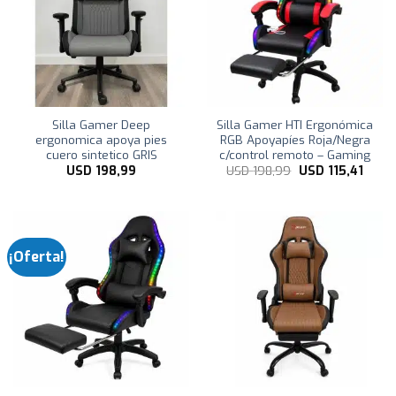
Silla Gamer Deep
Silla Gamer HTI Ergonómica
ergonomica apoya pies
RGB Apoyapíes Roja/Negra
cuero sintetico GRIS
c/control remoto – Gaming
El
El
USD
198,99
USD
198,99
USD
115,41
precio
preci
original
actua
era:
es:
USD
USD
198,99.
115,41.
¡Oferta!