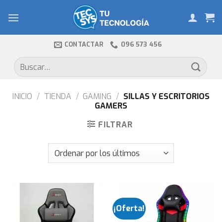
Skip
to
content
CONTACTAR
096 573 456
Buscar
por:
INICIO
/
TIENDA
/
GAMING
/
SILLAS Y ESCRITORIOS
GAMERS
FILTRAR
¡Oferta!