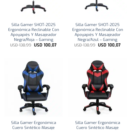
Silla Gamer SHOT-2025
Silla Gamer SHOT-2025
Ergonómica Reclinable Con
Ergonómica Reclinable Con
Apoyapiés Y Masajeador
Apoyapiés Y Masajeador
Negra/Roja – Gaming
Negra/Azul – Gaming
El
El
El
El
USD
138,99
USD
100,07
USD
138,99
USD
100,07
precio
precio
precio
preci
original
actual
original
actua
era:
es:
era:
es:
USD
USD
USD
USD
138,99.
100,07.
138,99.
100,0
Silla Gamer Ergonómica
Silla Gamer Ergonómica
Cuero Sintético Masaje
Cuero Sintético Masaje