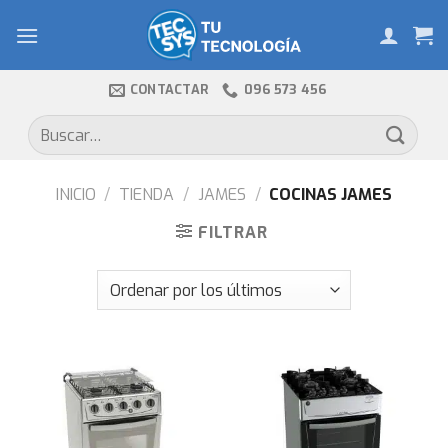
Skip
to
content
CONTACTAR
096 573 456
Buscar
por:
INICIO
/
TIENDA
/
JAMES
/
COCINAS JAMES
FILTRAR