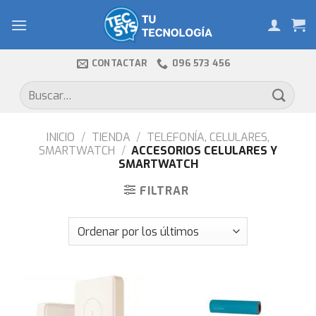
Skip
to
content
CONTACTAR
096 573 456
Buscar
por:
INICIO
/
TIENDA
/
TELEFONÍA, CELULARES,
SMARTWATCH
/
ACCESORIOS CELULARES Y
SMARTWATCH
FILTRAR