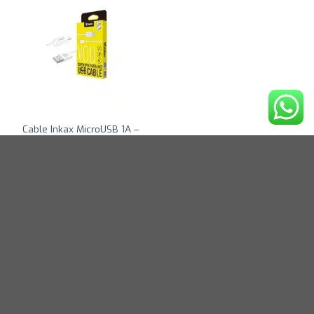
Cable Inkax MicroUSB 1A –
Modelo CK-13
USD
3,00
Suscribite: