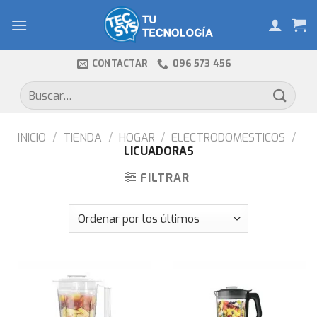
Skip
to
content
CONTACTAR
096 573 456
Buscar
por:
INICIO
/
TIENDA
/
HOGAR
/
ELECTRODOMESTICOS
/
LICUADORAS
FILTRAR