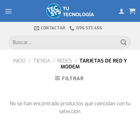
Skip
to
content
CONTACTAR
096 573 456
Buscar
por:
INICIO
/
TIENDA
/
REDES
/
TARJETAS DE RED Y
MODEM
FILTRAR
No se han encontrado productos que coincidan con tu
selección.