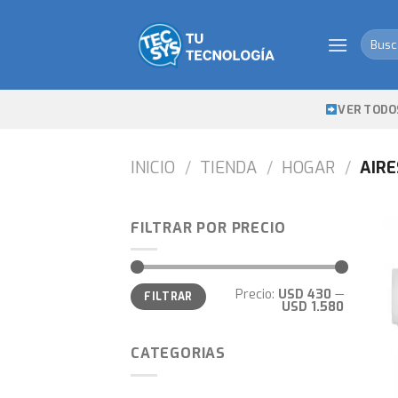
Skip
to
Busca
content
por:
VER TODO
INICIO
/
TIENDA
/
HOGAR
/
AIRE
FILTRAR POR PRECIO
Precio
Precio
Precio:
USD 430
—
FILTRAR
mínimo
máximo
USD 1.580
CATEGORIAS