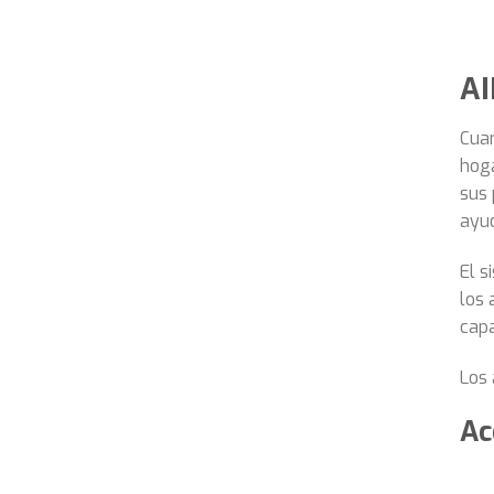
A
Cuan
hoga
sus 
ayu
El s
los 
capa
Los 
Ac