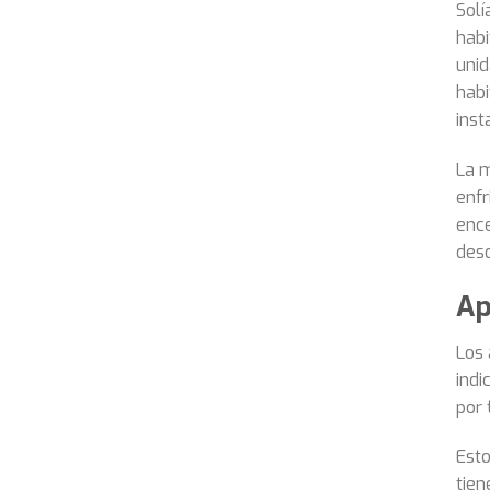
Solí
habi
unid
habi
inst
La m
enfr
ence
desd
Ap
Los 
indi
por 
Esto
tien