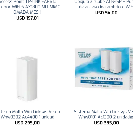
Access Point TP-LINK EAP610
Ubiquiti airCube ACB-ISP – Pu
tdoor WiFi 6 AX1800 MU-MIMO
de acceso inalámbrico -WiF
OMADA MESH
USD
54,00
USD
197,01
stema Malla Wifi Linksys Velop
Sistema Malla Wifi Linksys V
Whw0302 Ac4400 1 unidad
Whw0101 Ac1300 2 unidade
USD
295,00
USD
335,00