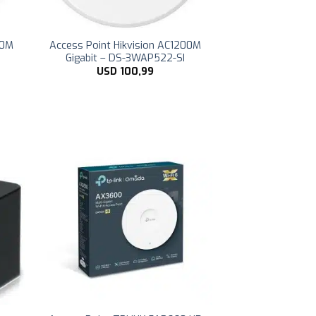
00M
Access Point Hikvision AC1200M
Gigabit – DS-3WAP522-SI
USD
100,99