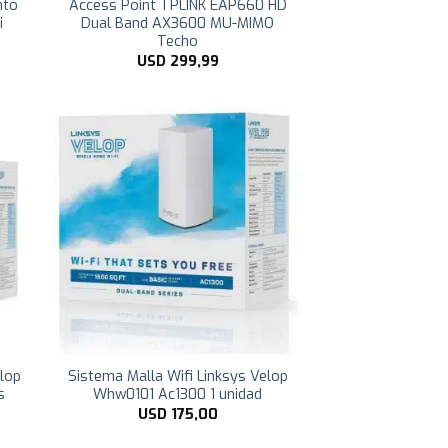
nto
Access Point TPLINK EAP660 HD
i
Dual Band AX3600 MU-MIMO
Techo
USD
299,99
elop
Sistema Malla Wifi Linksys Velop
s
Whw0101 Ac1300 1 unidad
USD
175,00