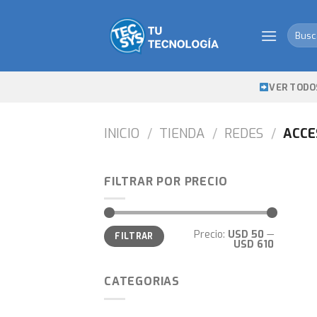
Skip
to
Busca
content
por:
VER TODO
INICIO
/
TIENDA
/
REDES
/
ACCE
FILTRAR POR PRECIO
Precio
Precio
Precio:
USD 50
—
FILTRAR
mínimo
máximo
USD 610
CATEGORIAS