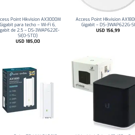
cess Point Hikvision AX3000M
Access Point HIkvision AX18
Gigabit para techo – Wi-Fi 6,
Gigabit – DS-3WAP622G-SI
igabit de 2,5 – DS-3WAP622E-
USD
156,99
SI(O-STD)
USD
185,00