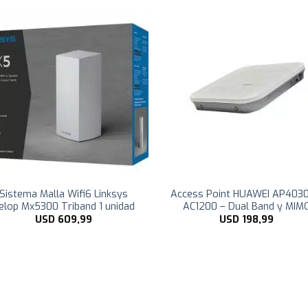
Sistema Malla Wifi6 Linksys
Access Point HUAWEI AP403
elop Mx5300 Triband 1 unidad
AC1200 – Dual Band y MIM
USD
609,99
USD
198,99