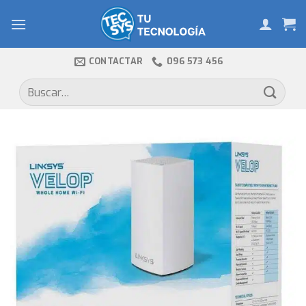
Skip
to
content
CONTACTAR
096 573 456
Buscar
por: