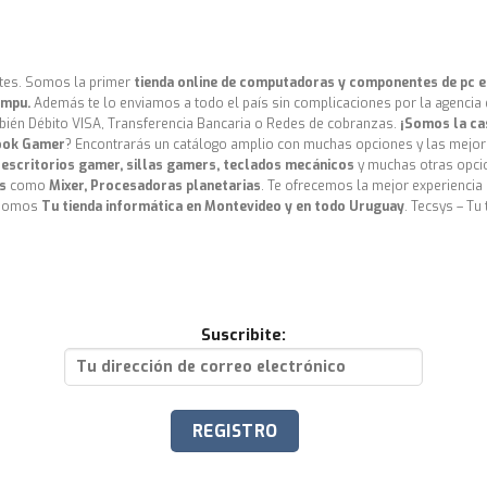
ntes. Somos la primer
tienda online de computadoras y componentes de pc 
ompu.
Además te lo enviamos a todo el país sin complicaciones por la agencia
ién Débito VISA, Transferencia Bancaria o Redes de cobranzas.
¡Somos la ca
ook Gamer
? Encontrarás un catálogo amplio con muchas opciones y las mejor
s
escritorios gamer, sillas gamers, teclados mecánicos
y muchas otras opci
s
como
Mixer, Procesadoras planetarias
. Te ofrecemos la mejor experienci
omos
Tu tienda informática en Montevideo y en todo Uruguay
. Tecsys – Tu
Suscribite: