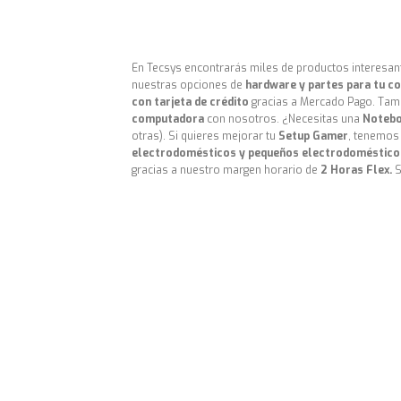
En Tecsys encontrarás miles de productos interesa
nuestras opciones de
hardware y partes para tu c
con tarjeta de crédito
gracias a Mercado Pago. Tamb
computadora
con nosotros. ¿Necesitas una
Noteb
otras). Si quieres mejorar tu
Setup Gamer
, tenemo
electrodomésticos y pequeños electrodoméstico
gracias a nuestro margen horario de
2 Horas Flex.
S