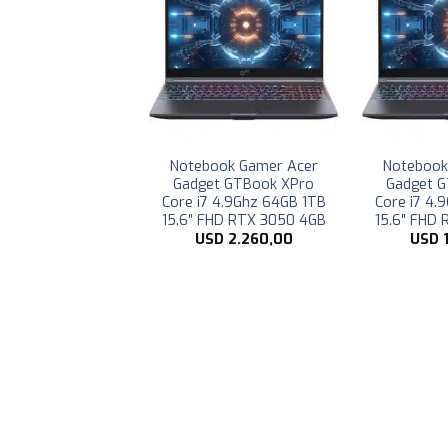
ook Gamer Acer
Notebook Gamer Acer
Notebook
et GTBook XPro
Gadget GTBook XPro
Gadget 
 i7 4.9Ghz 32GB
Core i7 4.9Ghz 64GB
Core i7 4.
 15.6″ FHD RTX
512GB 15.6″ FHD RTX
15.6″ FHD
3050 4GB
3050 4GB
USD
SD
1.399,00
USD
2.089,01