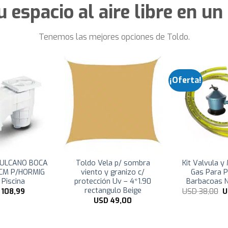
espacio al aire libre en un
Tenemos las mejores opciones de Toldo.
¡Oferta!
ULCANO BOCA
Toldo Vela p/ sombra
Kit Valvula 
CM P/HORMIG
viento y granizo c/
Gas Para Pa
 Piscina
protección Uv – 4*1.90
Barbacoas 
rectangulo Beige
E
D
108,99
USD
38,00
p
USD
49,00
o
e
U
3