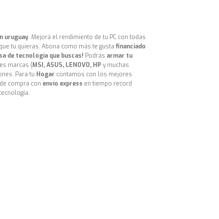
en uruguay
. Mejorá el rendimiento de tu PC con todas
 que tu quieras. Abona como más te gusta
financiado
sa de tecnología que buscas!
Podrás
armar tu
es marcas (
MSI, ASUS, LENOVO, HP
y muchas
ones. Para tu
Hogar
contamos con los mejores
a de compra con
envío express
en tiempo record
 tecnología.