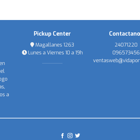
Pickup Center
Contactan
Magallanes 1263
24071220
Lunes a Viernes 10 a 19h
096573456
ventasweb@vidapor
 en
el
ogo
s,
os a