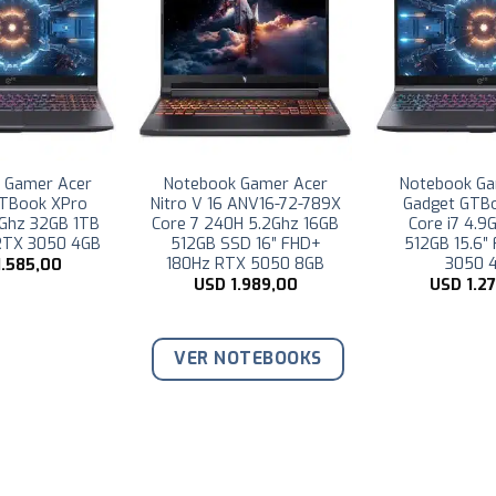
 Gamer Acer
Notebook Gamer Asus
Notebook G
GTBook XPro
TUF Gaming A15
TUF Gami
9Ghz 16GB 1TB
FA506NCG-HN204 Ryzen
FA506NCG-HN
 RTX 3050 4GB
7 4.7Ghz 64GB 1TB SSD
7 4.7Ghz 32G
15.6″ FHD RTX 3050 4GB
15.6″ FHD RT
1.439,00
USD
3.299,00
USD
2.3
VER NOTEBOOKS