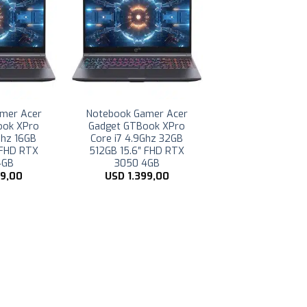
amer Asus
Notebook Gamer Asus
ng A15
TUF Gaming A15
204 Ryzen
FA506NCG-HN204 Ryzen
B 1TB SSD
7 4.7Ghz 16GB 1TB SSD
X 3050 4GB
15.6″ FHD RTX 3050 4GB
99,00
USD
1.629,01