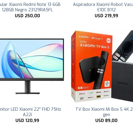
lular Xiaomi Redmi Note 13 6GB
Aspiradora Xiaomi Robot Va
128GB Negro 23129RA5FL
E10C B112
USD
250,00
USD
219,99
nitor LED Xiaomi 22″ FHD 75Hz
TV Box Xiaomi Mi Box S 4K 
A22i
gen
USD
120,99
USD
89,00