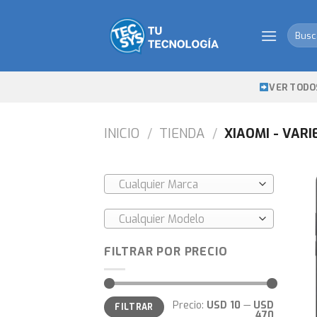
Skip
to
Busca
content
por:
VER TODO
INICIO
/
TIENDA
/
XIAOMI - VAR
Cualquier Marca
Cualquier Modelo
FILTRAR POR PRECIO
Precio
Precio
Precio:
USD 10
—
USD
FILTRAR
mínimo
máximo
470