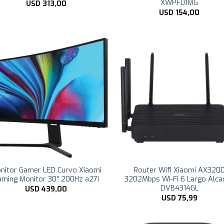
XWPF01MG
USD
313,00
USD
154,00
nitor Gamer LED Curvo Xiaomi
Router Wifi Xiaomi AX320
aming Monitor 30″ 200Hz a27i
3202Mbps Wi-Fi 6 Largo Alca
DVB4314GL
USD
439,00
USD
75,99