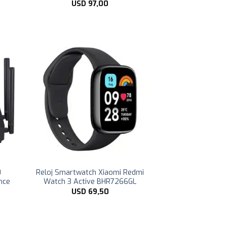
USD
97,00
0
Reloj Smartwatch Xiaomi Redmi
nce
Watch 3 Active BHR7266GL
USD
69,50