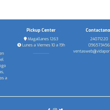
Pickup Center
Contactan
Magallanes 1263
24071220
Lunes a Viernes 10 a 19h
096573456
ventasweb@vidapor
 en
el
ogo
s,
os a