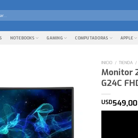
r
S
NOTEBOOKS
GAMING
COMPUTADORAS
APPLE
INICIO
/
TIENDA
/
Monitor 
G24C FH
549,00
USD