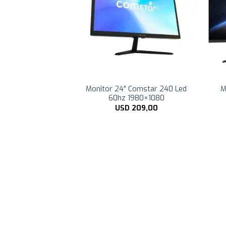
 REF Negro Varias
Monitor 24″ Comstar 240 Led
M
antía 6 meses
60hz 1980×1080
79,00
USD
209,00