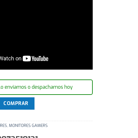
lo enviamos o despachamos hoy
er MSI Optix G24C FHD CURVO FSYN 144hz cantidad
COMPRAR
RES
,
MONITORES GAMERS