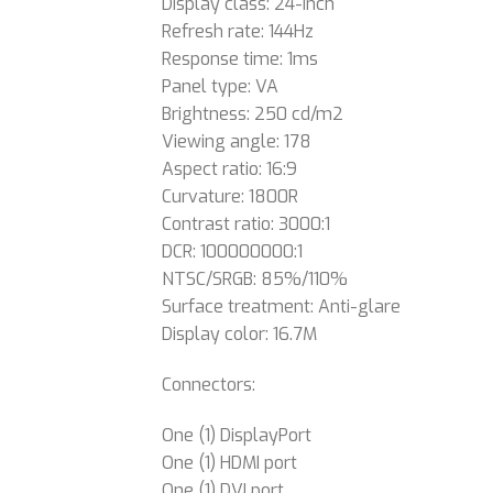
Display class: 24-inch
Refresh rate: 144Hz
Response time: 1ms
Panel type: VA
Brightness: 250 cd/m2
Viewing angle: 178
Aspect ratio: 16:9
Curvature: 1800R
Contrast ratio: 3000:1
DCR: 100000000:1
NTSC/SRGB: 85%/110%
Surface treatment: Anti-glare
Display color: 16.7M
Connectors:
One (1) DisplayPort
One (1) HDMI port
One (1) DVI port