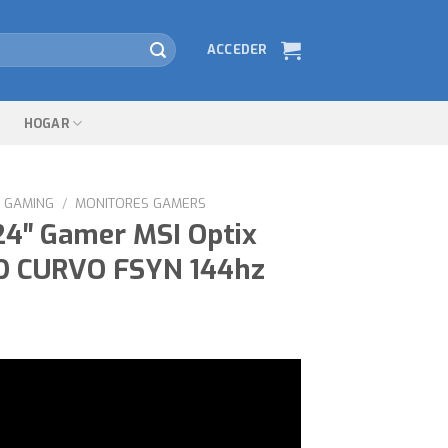
ACCEDER
HOGAR
GAMING
/
MONITORES GAMERS
24″ Gamer MSI Optix
D CURVO FSYN 144hz