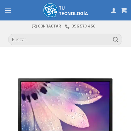
Skip
to
content
CONTACTAR
096 573 456
Buscar
por: