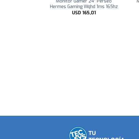
 LED ViewSonic
Monitor Gamer 24″ Perseo
M
m FullHD
Hermes Gaming Wqhd 1ms 165hz
226,01
USD
165,01