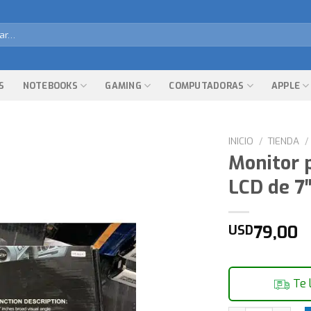
r
S
NOTEBOOKS
GAMING
COMPUTADORAS
APPLE
INICIO
/
TIENDA
/
Monitor 
LCD de 7″
79,00
USD
Te 