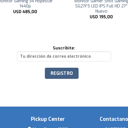
onitor Gaming 34 Hopestar
Monitor Gamer Shot Gamin
1440p
SG27F5 LED IPS Full HD 27″
Nuevo
USD
485,00
USD
195,00
Suscribite:
Pickup Center
Contactan