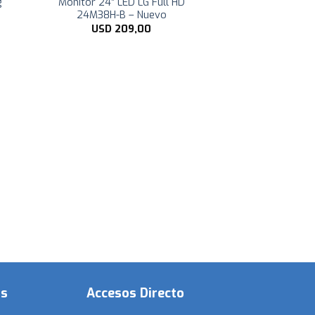
g
Monitor 24″ LED LG Full HD
24M38H-B – Nuevo
USD
209,00
os
Accesos Directo