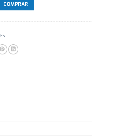
to - Panel TFT LCD de 7" Sun Visor cantidad
COMPRAR
RES