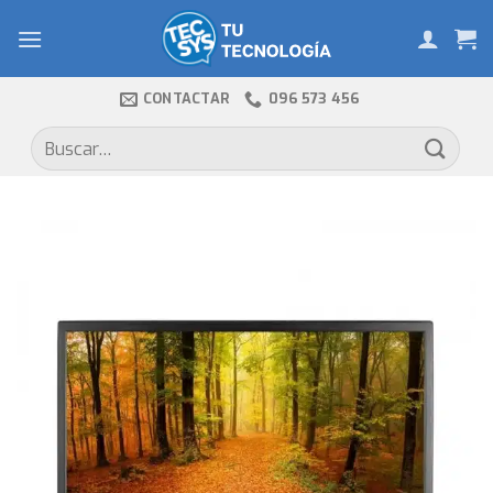
Skip
to
content
CONTACTAR
096 573 456
Buscar
por: