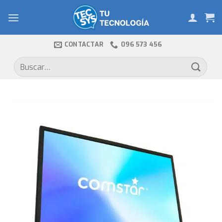
Skip
to
content
CONTACTAR
096 573 456
Buscar
por: