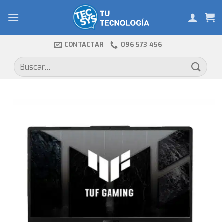
Skip
to
content
CONTACTAR
096 573 456
Buscar
por: