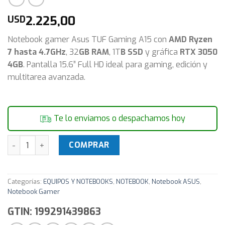
2.225,00
USD
Notebook gamer Asus TUF Gaming A15 con
AMD Ryzen
7 hasta 4.7GHz
, 32
GB RAM
, 1T
B SSD
y gráfica
RTX 3050
4GB
. Pantalla 15.6” Full HD ideal para gaming, edición y
multitarea avanzada.
Te lo enviamos o despachamos hoy
Notebook Gamer Asus TUF Gaming A15 Ryzen 7 4.7Ghz 32GB
COMPRAR
Categorías:
EQUIPOS Y NOTEBOOKS
,
NOTEBOOK
,
Notebook ASUS
,
Notebook Gamer
GTIN: 199291439863