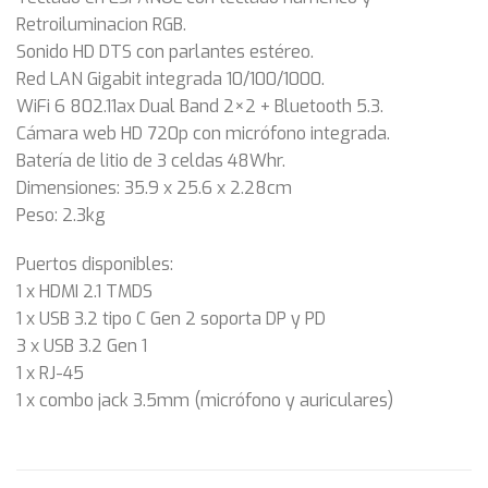
Retroiluminacion RGB.
Sonido HD DTS con parlantes estéreo.
Red LAN Gigabit integrada 10/100/1000.
WiFi 6 802.11ax Dual Band 2×2 + Bluetooth 5.3.
Cámara web HD 720p con micrófono integrada.
Batería de litio de 3 celdas 48Whr.
Dimensiones: 35.9 x 25.6 x 2.28cm
Peso: 2.3kg
Puertos disponibles:
1 x HDMI 2.1 TMDS
1 x USB 3.2 tipo C Gen 2 soporta DP y PD
3 x USB 3.2 Gen 1
1 x RJ-45
1 x combo jack 3.5mm (micrófono y auriculares)