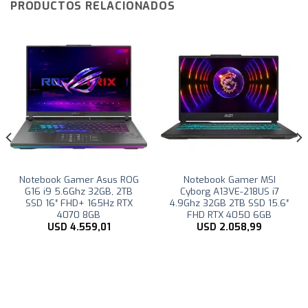
PRODUCTOS RELACIONADOS
Notebook Gamer Asus ROG
Notebook Gamer MSI
G16 i9 5.6Ghz 32GB, 2TB
Cyborg A13VE-218US i7
SSD 16″ FHD+ 165Hz RTX
4.9Ghz 32GB 2TB SSD 15.6″
4070 8GB
FHD RTX 4050 6GB
USD
4.559,01
USD
2.058,99