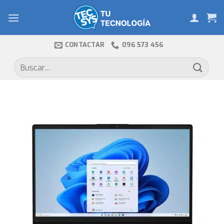
Skip
to
content
CONTACTAR
096 573 456
Buscar
por: