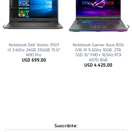
Notebook Dell Vostro 3501
Notebook Gamer Asus ROG
i3 3.4Ghz 24GB 256GB 15.6″
G16 i9 5.6Ghz 16GB, 2TB
W10 Pro
SSD 16″ FHD+ 165Hz RTX
4070 8GB
USD
699,00
USD
4.425,00
Suscribite: