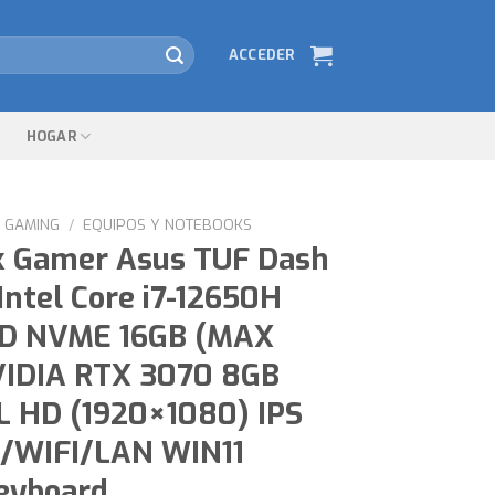
ACCEDER
HOGAR
GAMING
/
EQUIPOS Y NOTEBOOKS
k Gamer Asus TUF Dash
Intel Core i7-12650H
SD NVME 16GB (MAX
VIDIA RTX 3070 8GB
LL HD (1920×1080) IPS
/WIFI/LAN WIN11
Keyboard