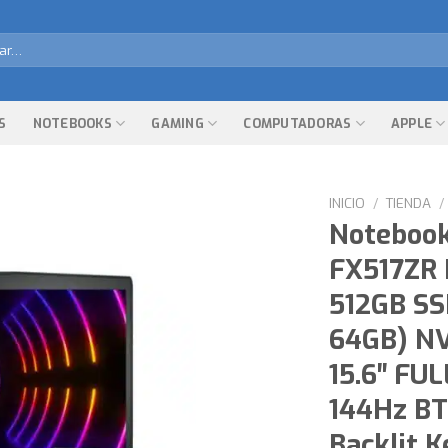
r
S
NOTEBOOKS
GAMING
COMPUTADORAS
APPLE
INICIO
/
TIENDA
/
Noteboo
FX517ZR 
512GB S
64GB) N
15.6″ FU
144Hz BT
Backlit 