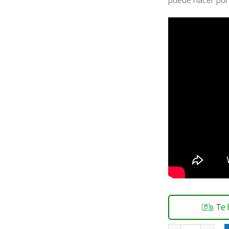
puede hacer por 
Te 