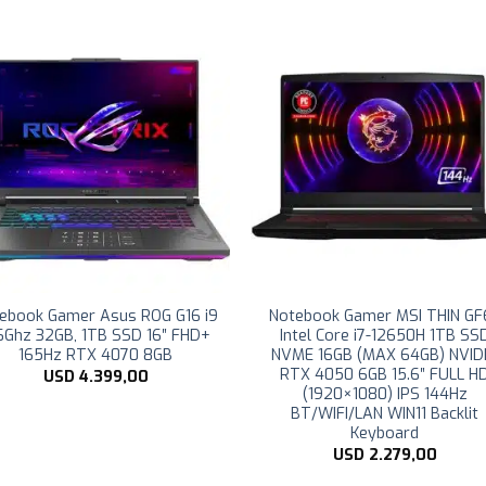
ebook Gamer Asus ROG G16 i9
Notebook Gamer MSI THIN GF
6Ghz 32GB, 1TB SSD 16″ FHD+
Intel Core i7-12650H 1TB SS
165Hz RTX 4070 8GB
NVME 16GB (MAX 64GB) NVID
RTX 4050 6GB 15.6″ FULL H
USD
4.399,00
(1920×1080) IPS 144Hz
BT/WIFI/LAN WIN11 Backlit
Keyboard
USD
2.279,00