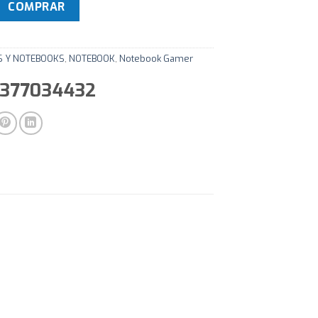
Asus TUF Dash FX517ZR Intel Core i7-12650H 512GB SSD NVME
COMPRAR
S Y NOTEBOOKS
,
NOTEBOOK
,
Notebook Gamer
11377034432