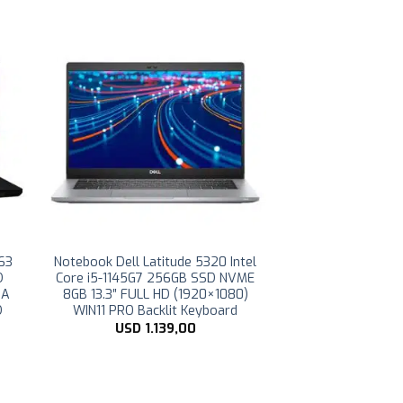
63
Notebook Dell Latitude 5320 Intel
D
Core i5-1145G7 256GB SSD NVME
IA
8GB 13.3″ FULL HD (1920×1080)
D
WIN11 PRO Backlit Keyboard
USD
1.139,00