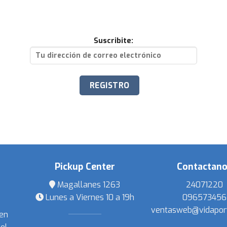
Suscribite:
Pickup Center
Contactan
Magallanes 1263
24071220
Lunes a Viernes 10 a 19h
096573456
ventasweb@vidapor
 en