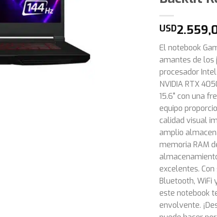
2.559,
USD
El notebook Gam
amantes de los 
procesador Intel
NVIDIA RTX 4050
15.6" con una fr
equipo proporci
calidad visual 
amplio almacen
memoria RAM de
almacenamiento 
excelentes. Con 
Bluetooth, WiFi 
este notebook te
envolvente. ¡De