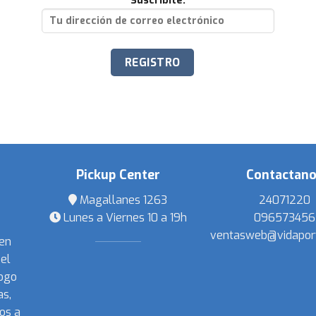
Suscribite:
Pickup Center
Contactan
Magallanes 1263
24071220
Lunes a Viernes 10 a 19h
096573456
ventasweb@vidapor
 en
el
ogo
s,
os a