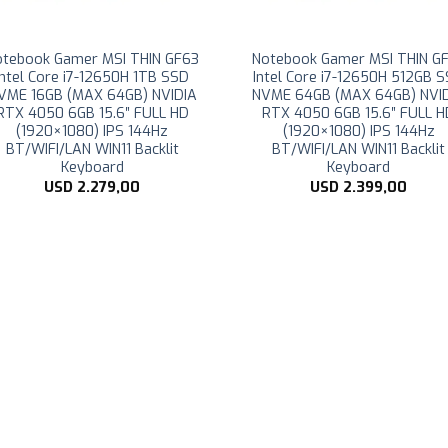
otebook Gamer MSI THIN GF63
Notebook Gamer MSI THIN G
Intel Core i7-12650H 1TB SSD
Intel Core i7-12650H 512GB 
VME 16GB (MAX 64GB) NVIDIA
NVME 64GB (MAX 64GB) NVI
RTX 4050 6GB 15.6″ FULL HD
RTX 4050 6GB 15.6″ FULL 
(1920×1080) IPS 144Hz
(1920×1080) IPS 144Hz
BT/WIFI/LAN WIN11 Backlit
BT/WIFI/LAN WIN11 Backlit
Keyboard
Keyboard
USD
2.279,00
USD
2.399,00