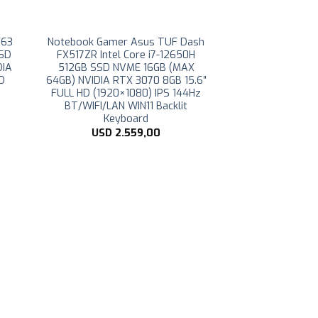
F63
Notebook Gamer Asus TUF Dash
SSD
FX517ZR Intel Core i7-12650H
DIA
512GB SSD NVME 16GB (MAX
HD
64GB) NVIDIA RTX 3070 8GB 15.6″
FULL HD (1920×1080) IPS 144Hz
BT/WIFI/LAN WIN11 Backlit
Keyboard
USD
2.559,00