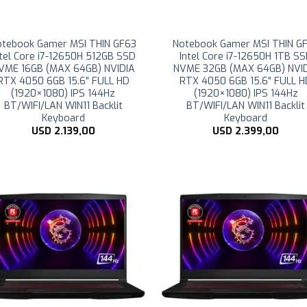
otebook Gamer MSI THIN GF63
Notebook Gamer MSI THIN G
ntel Core i7-12650H 512GB SSD
Intel Core i7-12650H 1TB S
VME 16GB (MAX 64GB) NVIDIA
NVME 32GB (MAX 64GB) NVI
RTX 4050 6GB 15.6″ FULL HD
RTX 4050 6GB 15.6″ FULL 
(1920×1080) IPS 144Hz
(1920×1080) IPS 144Hz
BT/WIFI/LAN WIN11 Backlit
BT/WIFI/LAN WIN11 Backlit
Keyboard
Keyboard
USD
2.139,00
USD
2.399,00