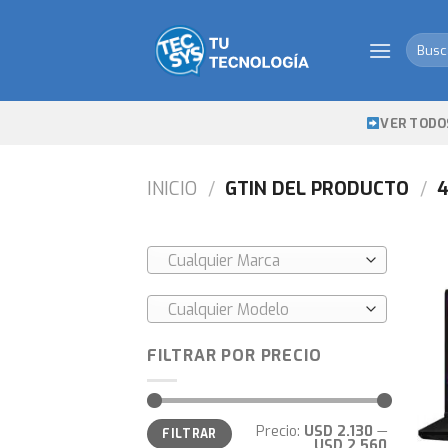
Skip
to
Busca
content
por:
VER TODO
INICIO
/
GTIN DEL PRODUCTO
/
4
Cualquier Marca
Cualquier Modelo
FILTRAR POR PRECIO
Precio
Precio
Precio:
USD 2.130
—
FILTRAR
mínimo
máximo
USD 2.560