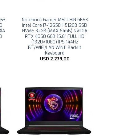
F63
Notebook Gamer MSI THIN GF63
SD
Intel Core i7-12650H 512GB SSD
DIA
NVME 32GB (MAX 64GB) NVIDIA
HD
RTX 4050 6GB 15.6″ FULL HD
(1920×1080) IPS 144Hz
BT/WIFI/LAN WIN11 Backlit
Keyboard
USD
2.279,00