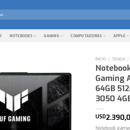
r
S
NOTEBOOKS
GAMING
COMPUTADORAS
APPLE
INICIO
/
TIENDA
/
Noteboo
Gaming A
64GB 512
3050 4G
2.390,
USD
Notebook gamer