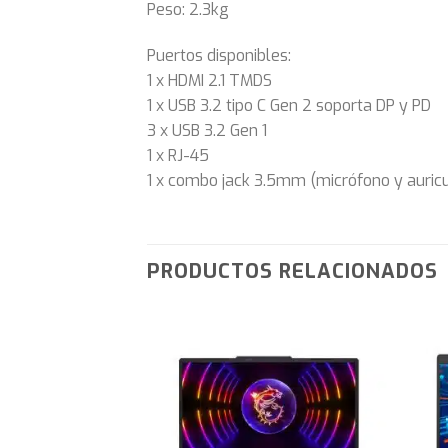
Peso: 2.3kg
Puertos disponibles:
1 x HDMI 2.1 TMDS
1 x USB 3.2 tipo C Gen 2 soporta DP y PD
3 x USB 3.2 Gen 1
1 x RJ-45
1 x combo jack 3.5mm (micrófono y auricu
PRODUCTOS RELACIONADOS