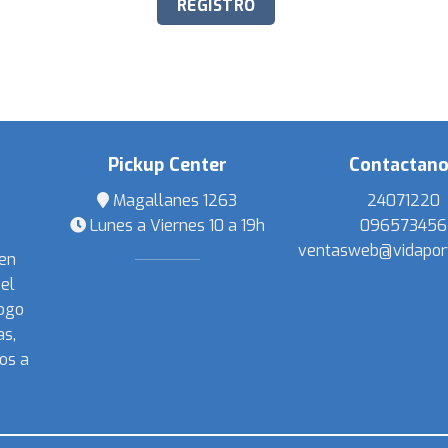
Pickup Center
Contactan
Magallanes 1263
24071220
Lunes a Viernes 10 a 19h
096573456
ventasweb@vidapor
 en
el
ogo
s,
os a