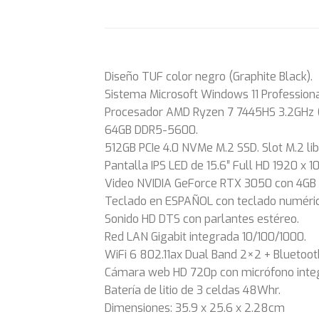
Diseño TUF color negro (Graphite Black).
Sistema Microsoft Windows 11 Professiona
Procesador AMD Ryzen 7 7445HS 3.2GHz (
64GB DDR5-5600.
512GB PCIe 4.0 NVMe M.2 SSD. Slot M.2 li
Pantalla IPS LED de 15.6″ Full HD 1920 x 1
Video NVIDIA GeForce RTX 3050 con 4GB
Teclado en ESPAÑOL con teclado numérico
Sonido HD DTS con parlantes estéreo.
Red LAN Gigabit integrada 10/100/1000.
WiFi 6 802.11ax Dual Band 2×2 + Bluetooth
Cámara web HD 720p con micrófono inte
Batería de litio de 3 celdas 48Whr.
Dimensiones: 35.9 x 25.6 x 2.28cm