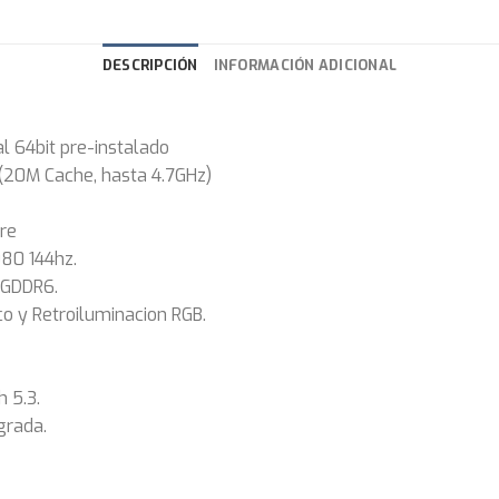
DESCRIPCIÓN
INFORMACIÓN ADICIONAL
l 64bit pre-instalado
20M Cache, hasta 4.7GHz)
bre
080 144hz.
 GDDR6.
 y Retroiluminacion RGB.
 5.3.
grada.