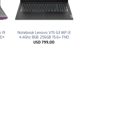
 i9
Notebook Lenovo V15 G3 IAP i3
HD+
4.4Ghz 8GB 256GB 15.6» FHD
USD
799,00