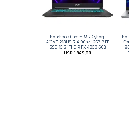
r Asus TUF Dash
Notebook Gamer MSI Cyborg
Not
 Core i7-12650H
A13VE-218US i7 4.9Ghz 16GB 2TB
Co
VME 16GB (MAX
SSD 15.6″ FHD RTX 4050 6GB
8G
TX 3070 8GB 15.6″
USD
1.949,00
×1080) IPS 144Hz
 WIN11 Backlit
board
.559,00