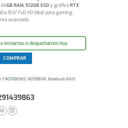
, 64
GB RAM
,
512GB SSD
y gráfica
RTX
alla 15.6” Full HD ideal para gaming,
area avanzada.
lo enviamos o despachamos hoy
Asus TUF Gaming A15 Ryzen 7 4.7Ghz 64GB 512GB SSD 15.6" 
COMPRAR
S Y NOTEBOOKS
,
NOTEBOOK
,
Notebook ASUS
,
9291439863