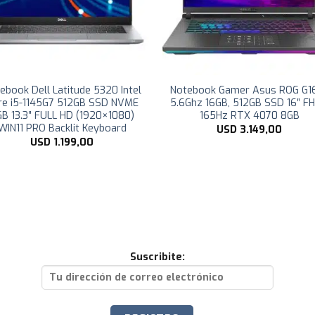
ebook Dell Latitude 5320 Intel
Notebook Gamer Asus ROG G16
re i5-1145G7 512GB SSD NVME
5.6Ghz 16GB, 512GB SSD 16″ F
B 13.3″ FULL HD (1920×1080)
165Hz RTX 4070 8GB
WIN11 PRO Backlit Keyboard
USD
3.149,00
USD
1.199,00
Suscribite: