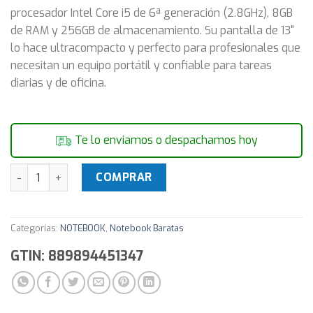
procesador Intel Core i5 de 6ª generación (2.8GHz), 8GB
de RAM y 256GB de almacenamiento. Su pantalla de 13"
lo hace ultracompacto y perfecto para profesionales que
necesitan un equipo portátil y confiable para tareas
diarias y de oficina.
Te lo enviamos o despachamos hoy
Notebook HP ProBook 430 G3 | Core i5 2.8GHz 6ª Gen (8GB/2
COMPRAR
Categorías:
NOTEBOOK
,
Notebook Baratas
GTIN: 889894451347