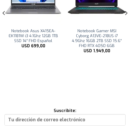
Notebook Asus X415EA-
Notebook Gamer MSI
EK1181W i3 4.1Ghz 12GB 1TB
Cyborg A13VE-218US i7
SSD 14″ FHD Español
4.9Ghz 16GB 2TB SSD 15.6″
FHD RTX 4050 6GB
USD
699,00
USD
1.949,00
Suscribite: