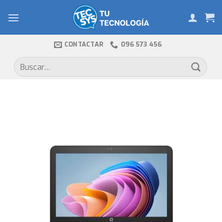
Skip
to
content
CONTACTAR
096 573 456
Buscar
por: