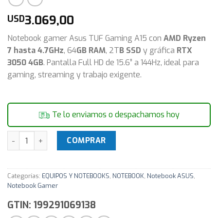
3.069,00
USD
Notebook gamer Asus TUF Gaming A15 con
AMD Ryzen
7 hasta 4.7GHz
, 64
GB RAM
, 2T
B SSD
y gráfica
RTX
3050 4GB
. Pantalla Full HD de 15.6” a 144Hz, ideal para
gaming, streaming y trabajo exigente.
Te lo enviamos o despachamos hoy
Notebook Gamer TUF Gaming A15 Asus Ryzen 7 4.7Ghz 64GB
COMPRAR
Categorías:
EQUIPOS Y NOTEBOOKS
,
NOTEBOOK
,
Notebook ASUS
,
Notebook Gamer
GTIN: 199291069138