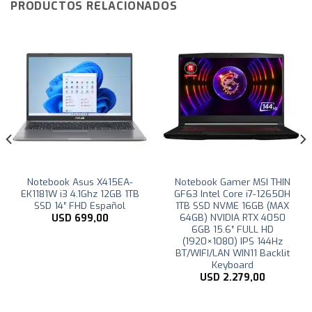
PRODUCTOS RELACIONADOS
Notebook Asus X415EA-
Notebook Gamer MSI THIN
EK1181W i3 4.1Ghz 12GB 1TB
GF63 Intel Core i7-12650H
SSD 14″ FHD Español
1TB SSD NVME 16GB (MAX
64GB) NVIDIA RTX 4050
USD
699,00
6GB 15.6″ FULL HD
(1920×1080) IPS 144Hz
BT/WIFI/LAN WIN11 Backlit
Keyboard
USD
2.279,00