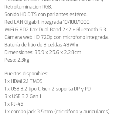
Retroiluminacion RGB.
Sonido HD DTS con parlantes estéreo.
Red LAN Gigabit integrada 10/100/1000.
WiFi 6 802.11ax Dual Band 2×2 + Bluetooth 5.3.
Cámara web HD 720p con micrófono integrada.
Batería de litio de 3 celdas 48Whr.
Dimensiones: 35.9 x 25.6 x 2.28cm
Peso: 2.3kg
Puertos disponibles:
1 x HDMI 2.1 TMDS
1 x USB 3.2 tipo C Gen 2 soporta DP y PD
3 x USB 3.2 Gen 1
1 x RJ-45
1 x combo jack 3.5mm (micrófono y auriculares)