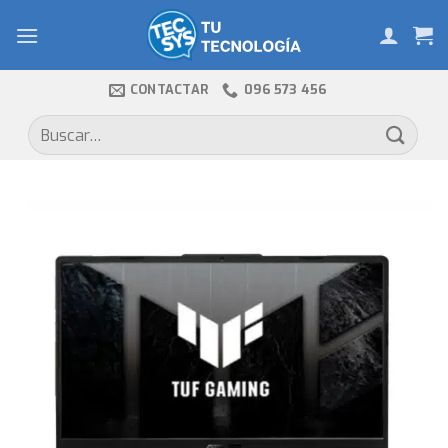
Skip
to
content
CONTACTAR
096 573 456
Buscar
por: