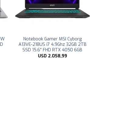
1W
Notebook Gamer MSI Cyborg
HD
A13VE-218US i7 4.9Ghz 32GB 2TB
SSD 15.6″ FHD RTX 4050 6GB
USD
2.058,99