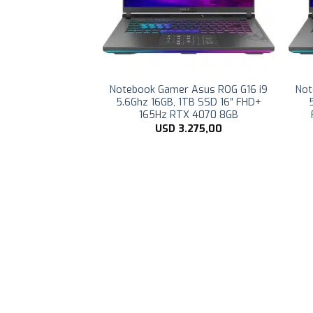
atitude 5320 Intel
Notebook Gamer Asus ROG G16 i9
Not
G7 1TB SSD NVME
5.6Ghz 16GB, 1TB SSD 16″ FHD+
L HD (1920×1080)
165Hz RTX 4070 8GB
cklit Keyboard
USD
3.275,00
.245,00