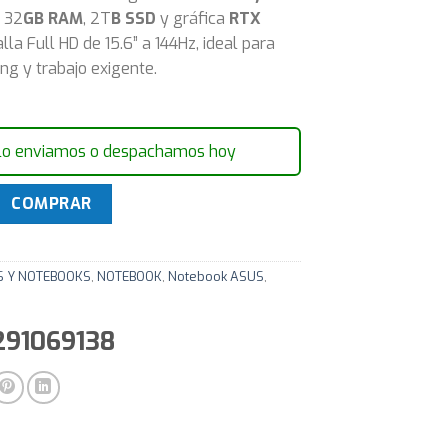
, 32
GB RAM
, 2T
B SSD
y gráfica
RTX
alla Full HD de 15.6” a 144Hz, ideal para
ng y trabajo exigente.
lo enviamos o despachamos hoy
TUF Gaming A15 Asus Ryzen 7 4.7Ghz 32GB 2TB SSD 15.6" FH
COMPRAR
S Y NOTEBOOKS
,
NOTEBOOK
,
Notebook ASUS
,
291069138