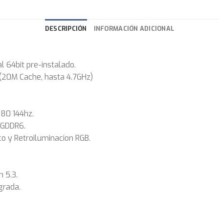
DESCRIPCIÓN
INFORMACIÓN ADICIONAL
l 64bit pre-instalado.
20M Cache, hasta 4.7GHz)
080 144hz.
 GDDR6.
 y Retroiluminacion RGB.
 5.3.
grada.