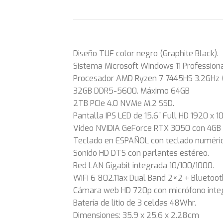
Diseño TUF color negro (Graphite Black).
Sistema Microsoft Windows 11 Professiona
Procesador AMD Ryzen 7 7445HS 3.2GHz (
32GB DDR5-5600. Máximo 64GB
2TB PCIe 4.0 NVMe M.2 SSD.
Pantalla IPS LED de 15.6″ Full HD 1920 x 1
Video NVIDIA GeForce RTX 3050 con 4GB
Teclado en ESPAÑOL con teclado numérico
Sonido HD DTS con parlantes estéreo.
Red LAN Gigabit integrada 10/100/1000.
WiFi 6 802.11ax Dual Band 2×2 + Bluetooth
Cámara web HD 720p con micrófono inte
Batería de litio de 3 celdas 48Whr.
Dimensiones: 35.9 x 25.6 x 2.28cm