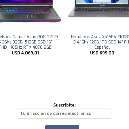
ebook Gamer Asus ROG G16 i9
Notebook Asus X415EA-EK118
5.6Ghz 32GB, 512GB SSD 16″
i3 4.1Ghz 12GB 1TB SSD 14″ F
FHD+ 165Hz RTX 4070 8GB
Español
USD
4.069,01
USD
699,00
Suscribite: