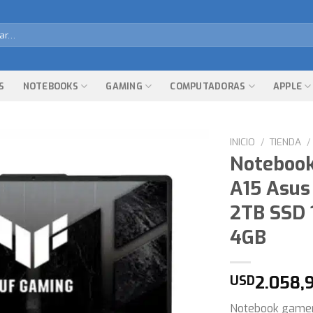
r
S
NOTEBOOKS
GAMING
COMPUTADORAS
APPLE
INICIO
/
TIENDA
/
Noteboo
A15 Asus
2TB SSD 
4GB
2.058,
USD
Notebook gamer