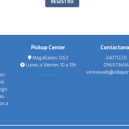
Pickup Center
Contactan
Magallanes 1263
24071220
Lunes a Viernes 10 a 19h
096573456
ventasweb@vidapor
 en
el
ogo
s,
os a