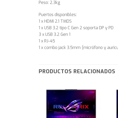
Peso: 2.3kg
Puertos disponibles:
1 x HDMI 2.1 TMDS
1 x USB 3.2 tipo C Gen 2 soporta DP y PD
3 x USB 3.2 Gen 1
1 x RJ-45
1 x combo jack 3.5mm (micrófono y auricu
PRODUCTOS RELACIONADOS