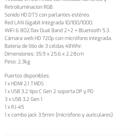
Retroiluminacion RGB.
Sonido HD DTS con parlantes estéreo.
Red LAN Gigabit integrada 10/100/1000.
WiFi 6 802.11ax Dual Band 2×2 + Bluetooth 5.3.
Cámara web HD 720p con micrófono integrada.
Batería de litio de 3 celdas 48Whr.
Dimensiones: 35.9 x 25.6 x 2.28cm
Peso: 2.3kg
Puertos disponibles:
1 x HDMI 2.1 TMDS
1 x USB 3.2 tipo C Gen 2 soporta DP y PD
3 x USB 3.2 Gen 1
1 x RJ-45
1 x combo jack 3.5mm (micrófono y auriculares)