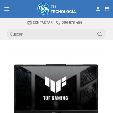
Skip
to
content
CONTACTAR
096 573 456
Buscar
por: