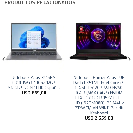
PRODUCTOS RELACIONADOS
Notebook Asus X415EA-
Notebook Gamer Asus TUF
EK1181W i3 4.1Ghz 12GB
Dash FX517ZR Intel Core i7-
512GB SSD 14″ FHD Español
12650H 512GB SSD NVME
16GB (MAX 64GB) NVIDIA
USD
669,00
RTX 3070 8GB 15.6″ FULL
HD (1920×1080) IPS 144Hz
BT/WIFI/LAN WIN11 Backlit
Keyboard
USD
2.559,00