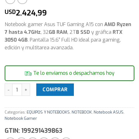
2.424,99
USD
Notebook gamer Asus TUF Gaming A15 con
AMD Ryzen
7 hasta 4.7GHz
, 32
GB RAM
, 2T
B SSD
y gráfica
RTX
3050 4GB
. Pantalla 15.6” Full HD ideal para gaming,
edición y multitarea avanzada.
Te lo enviamos o despachamos hoy
Notebook Gamer Asus TUF Gaming A15 Ryzen 7 4.7Ghz 32GB
COMPRAR
Categorías:
EQUIPOS Y NOTEBOOKS
,
NOTEBOOK
,
Notebook ASUS
,
Notebook Gamer
GTIN: 199291439863