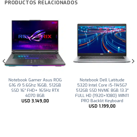
PRODUCTOS RELACIONADOS
Notebook Gamer Asus ROG
Notebook Dell Latitude
G16 i9 5.6Ghz 16GB, 512GB
5320 Intel Core i5-1145G7
SSD 16″ FHD+ 165Hz RTX
512GB SSD NVME 8GB 13.3″
4070 8GB
FULL HD (1920×1080) WIN11
PRO Backlit Keyboard
USD
3.149,00
USD
1.199,00