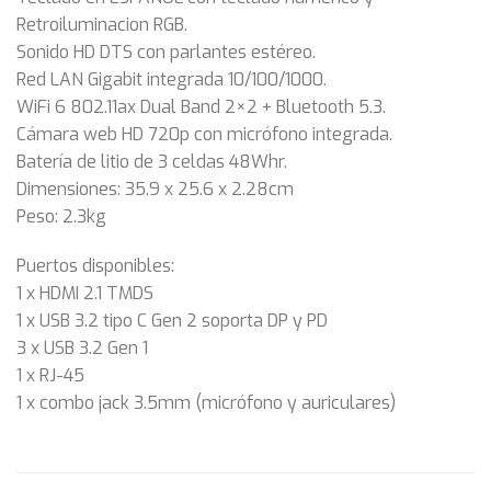
Retroiluminacion RGB.
Sonido HD DTS con parlantes estéreo.
Red LAN Gigabit integrada 10/100/1000.
WiFi 6 802.11ax Dual Band 2×2 + Bluetooth 5.3.
Cámara web HD 720p con micrófono integrada.
Batería de litio de 3 celdas 48Whr.
Dimensiones: 35.9 x 25.6 x 2.28cm
Peso: 2.3kg
Puertos disponibles:
1 x HDMI 2.1 TMDS
1 x USB 3.2 tipo C Gen 2 soporta DP y PD
3 x USB 3.2 Gen 1
1 x RJ-45
1 x combo jack 3.5mm (micrófono y auriculares)