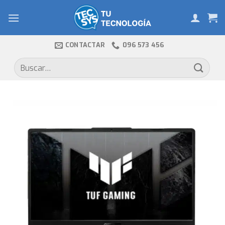
Skip
to
content
CONTACTAR
096 573 456
Buscar
por: