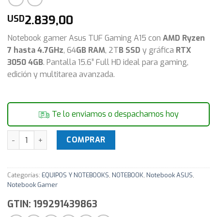
2.839,00
USD
Notebook gamer Asus TUF Gaming A15 con
AMD Ryzen
7 hasta 4.7GHz
, 64
GB RAM
, 2T
B SSD
y gráfica
RTX
3050 4GB
. Pantalla 15.6” Full HD ideal para gaming,
edición y multitarea avanzada.
Te lo enviamos o despachamos hoy
Notebook Gamer Asus TUF Gaming A15 Ryzen 7 4.7Ghz 64GB
COMPRAR
Categorías:
EQUIPOS Y NOTEBOOKS
,
NOTEBOOK
,
Notebook ASUS
,
Notebook Gamer
GTIN: 199291439863