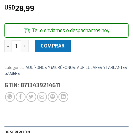
28,99
USD
Te lo enviamos o despachamos hoy
Auricular Audifono Gamer c/mic X-Lizzard PS4 PS5 XBOX P
COMPRAR
Categorías:
AUDÍFONOS Y MICRÓFONOS
,
AURICULARES Y PARLANTES
GAMERS
GTIN: 8713439214611
DESCRIPCIÓN