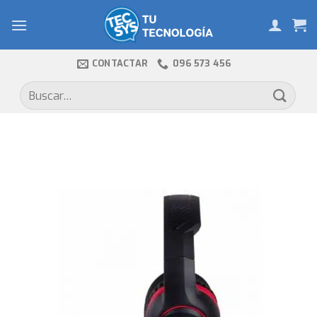
Skip
to
content
CONTACTAR
096 573 456
Buscar
por: