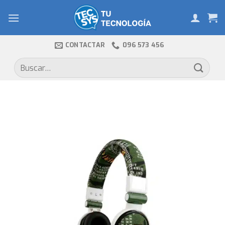
Skip
to
content
CONTACTAR
096 573 456
Buscar
por: