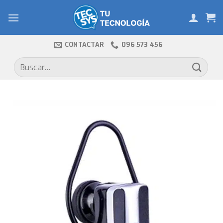
Skip
to
content
CONTACTAR
096 573 456
Buscar
por: