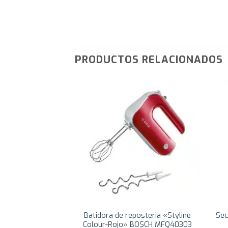
PRODUCTOS RELACIONADOS
media Gamer Xion
Batidora de reposteria «Styline
Sec
GAMER3
Colour-Rojo» BOSCH MFQ40303