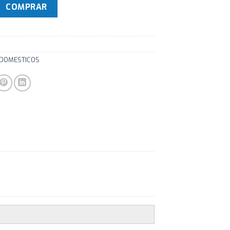
ro Inoxidable BOSCH PBP615B80V cantidad
COMPRAR
DOMESTICOS