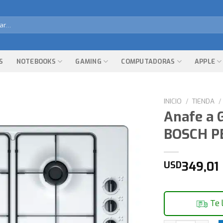
r
S
NOTEBOOKS
GAMING
COMPUTADORAS
APPLE
INICIO
/
TIENDA
/
Anafe a 
BOSCH P
349,01
USD
Te 