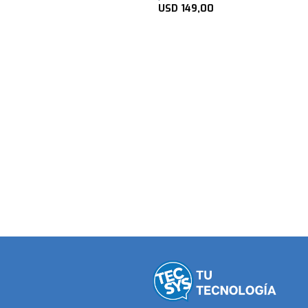
22,00
USD
149,00