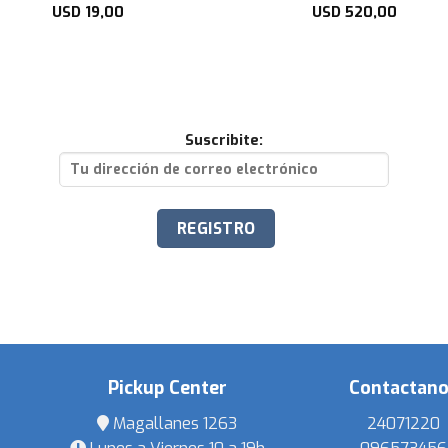
USD
19,00
USD
520,00
Suscribite:
Pickup Center
Contactan
Magallanes 1263
24071220