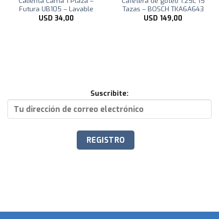
Calienta Cama 1 Plaza –
Cafetera de goteo 1.25L 15
Futura UB105 – Lavable
Tazas – BOSCH TKA6A643
USD
34,00
USD
149,00
Suscribite: