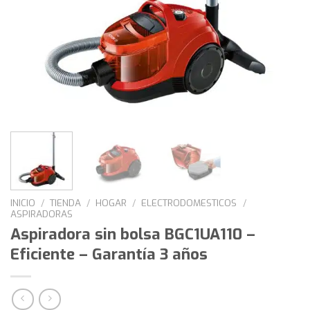
INICIO
/
TIENDA
/
HOGAR
/
ELECTRODOMESTICOS
/
ASPIRADORAS
Aspiradora sin bolsa BGC1UA110 –
Eficiente – Garantía 3 años