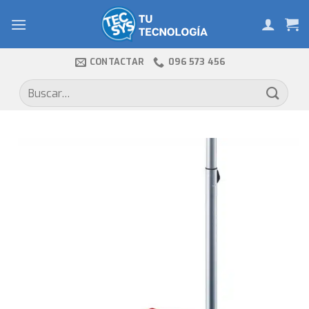
Skip
to
content
CONTACTAR
096 573 456
Buscar
por: