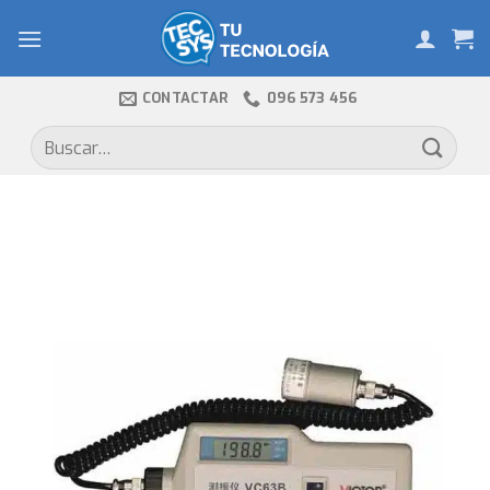
Skip
to
content
CONTACTAR
096 573 456
Buscar
por: