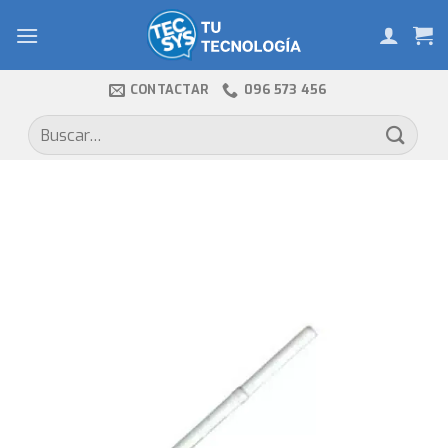
Skip
to
content
CONTACTAR
096 573 456
Buscar
por: