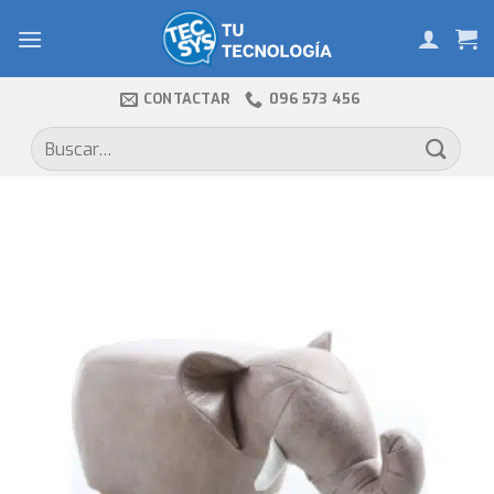
Skip
to
content
CONTACTAR
096 573 456
Buscar
por: