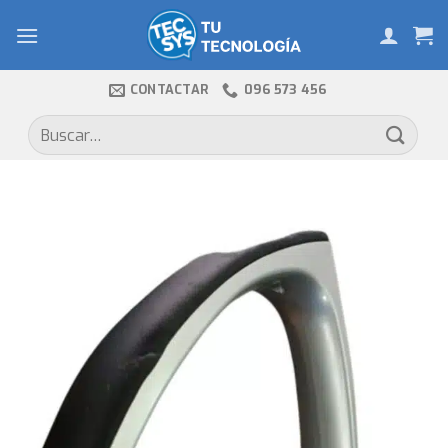
Skip
to
content
CONTACTAR
096 573 456
Buscar
por: