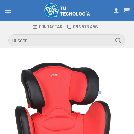
Skip
to
content
CONTACTAR
096 573 456
Buscar
por: