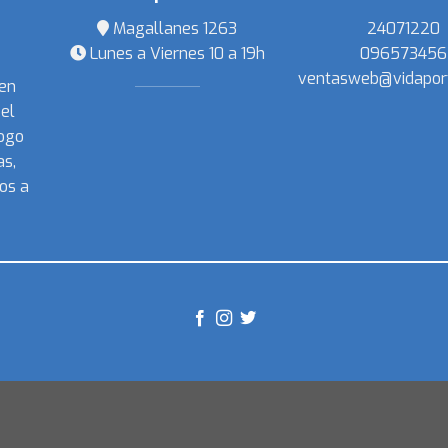
Magallanes 1263
24071220
Lunes a Viernes 10 a 19h
096573456
ventasweb@vidapor
 en
el
ogo
s,
os a