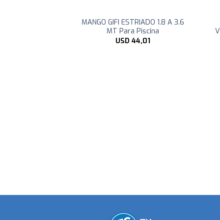
 D.900 MM Con
MANGO GIFI ESTRIADO 1.8 A 3.6
AL para Piscina
MT Para Piscina
V
.399,00
USD
44,01