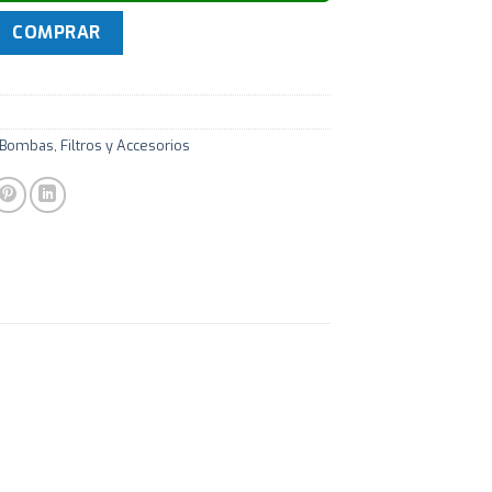
LCANO FONDO P/32MM Para Piscina cantidad
COMPRAR
 Bombas, Filtros y Accesorios