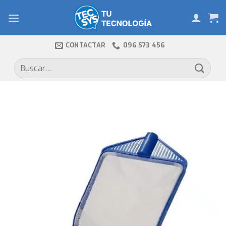
Skip
to
content
CONTACTAR
096 573 456
Buscar
por: