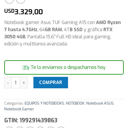
3.329,00
USD
Notebook gamer Asus TUF Gaming A15 con
AMD Ryzen
7 hasta 4.7GHz
, 64
GB RAM
, 4T
B SSD
y gráfica
RTX
3050 4GB
. Pantalla 15.6” Full HD ideal para gaming,
edición y multitarea avanzada.
Te lo enviamos o despachamos hoy
Notebook Gamer Asus TUF Gaming A15 Ryzen 7 4.7Ghz 64GB
COMPRAR
Categorías:
EQUIPOS Y NOTEBOOKS
,
NOTEBOOK
,
Notebook ASUS
,
Notebook Gamer
GTIN: 199291439863