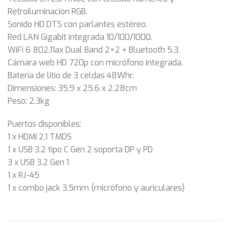
Retroiluminacion RGB.
Sonido HD DTS con parlantes estéreo.
Red LAN Gigabit integrada 10/100/1000.
WiFi 6 802.11ax Dual Band 2×2 + Bluetooth 5.3.
Cámara web HD 720p con micrófono integrada.
Batería de litio de 3 celdas 48Whr.
Dimensiones: 35.9 x 25.6 x 2.28cm
Peso: 2.3kg
Puertos disponibles:
1 x HDMI 2.1 TMDS
1 x USB 3.2 tipo C Gen 2 soporta DP y PD
3 x USB 3.2 Gen 1
1 x RJ-45
1 x combo jack 3.5mm (micrófono y auriculares)