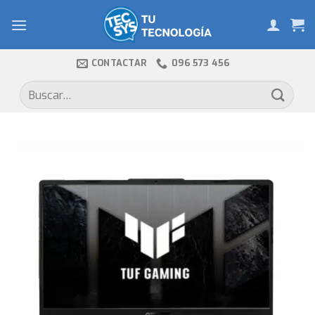
Skip
to
content
CONTACTAR
096 573 456
Buscar
por: