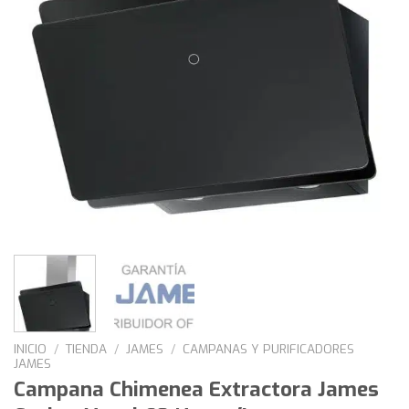
INICIO
/
TIENDA
/
JAMES
/
CAMPANAS Y PURIFICADORES
JAMES
Campana Chimenea Extractora James