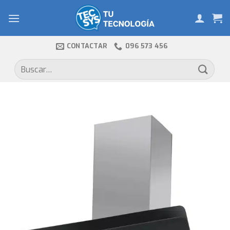
Skip
to
content
CONTACTAR
096 573 456
Buscar
por: