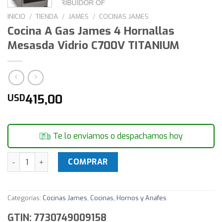
INICIO
/
TIENDA
/
JAMES
/
COCINAS JAMES
Cocina A Gas James 4 Hornallas
Mesasda Vidrio C700V TITANIUM
415,00
USD
Te lo enviamos o despachamos hoy
Cocina A Gas James 4 Hornallas Mesasda Vidrio C700V TIT
COMPRAR
Categorías:
Cocinas James
,
Cocinas, Hornos y Anafes
GTIN: 7730749009158