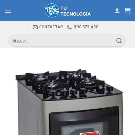
Skip
to
content
CONTACTAR
096 573 456
Buscar
por: