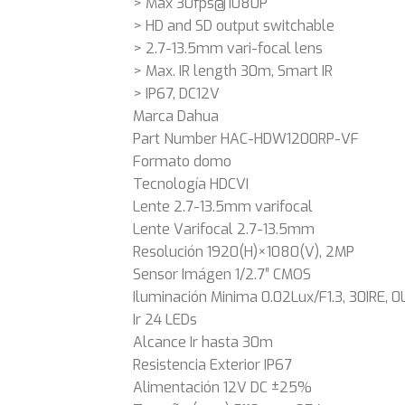
> Max 30fps@1080P
> HD and SD output switchable
> 2.7-13.5mm vari-focal lens
> Max. IR length 30m, Smart IR
> IP67, DC12V
Marca Dahua
Part Number HAC-HDW1200RP-VF
Formato domo
Tecnología HDCVI
Lente 2.7-13.5mm varifocal
Lente Varifocal 2.7-13.5mm
Resolución 1920(H)×1080(V), 2MP
Sensor Imágen 1/2.7″ CMOS
Iluminación Minima 0.02Lux/F1.3, 30IRE, 0
Ir 24 LEDs
Alcance Ir hasta 30m
Resistencia Exterior IP67
Alimentación 12V DC ±25%