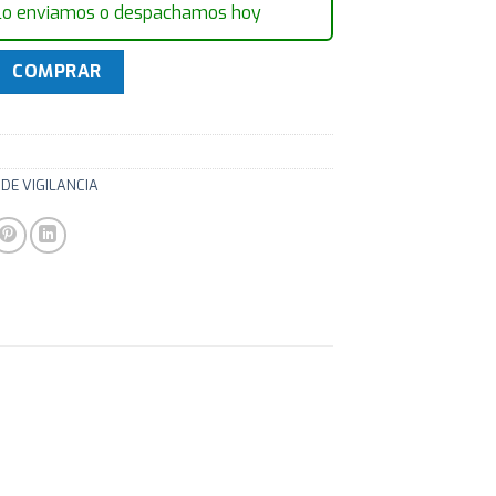
lo enviamos o despachamos hoy
TV Hac-hdw1200rp-vf 2.7-13.5 Vari Domo cantidad
COMPRAR
DE VIGILANCIA