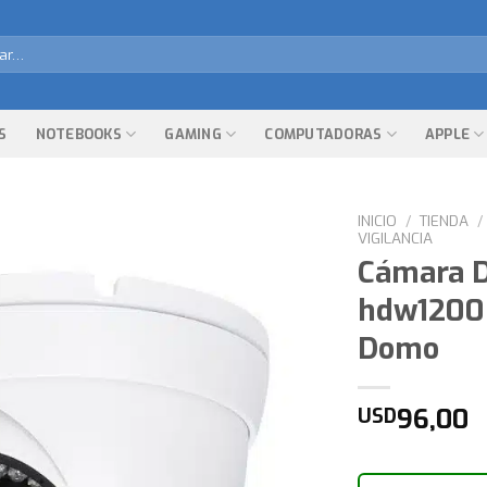
r
S
NOTEBOOKS
GAMING
COMPUTADORAS
APPLE
INICIO
/
TIENDA
/
VIGILANCIA
Cámara D
hdw1200rp
Domo
96,00
USD