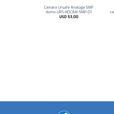
ok 2MP PoE bullet
Camara Ursafe Analoga 5MP
dad – CCTV
domo URS-HDCAM-5MP-D1
ca
60,99
USD
53,00