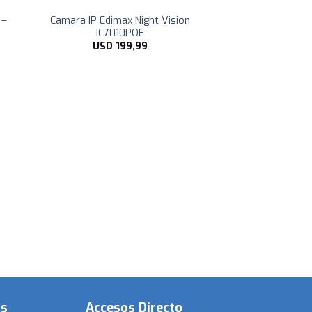
 –
Camara IP Edimax Night Vision
IC7010POE
USD
199,99
os
Accesos Directo