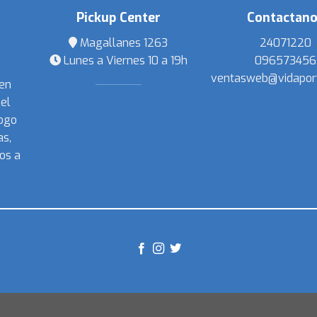
Pickup Center
Contactan
Magallanes 1263
24071220
Lunes a Viernes 10 a 19h
096573456
ventasweb@vidapor
 en
el
ogo
s,
os a