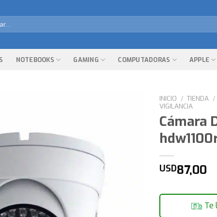
r
S
NOTEBOOKS
GAMING
COMPUTADORAS
APPLE
INICIO
/
TIENDA
/
VIGILANCIA
Cámara D
hdw1100r
87,00
USD
Te 