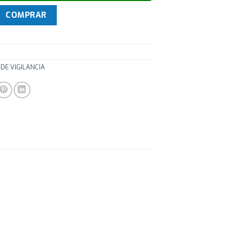
CTV Hac-hdw1100rp-vf 1mp 2.7-13.5mm cantidad
COMPRAR
DE VIGILANCIA