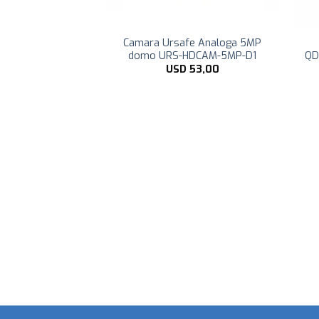
HING 12V 100W
Camara Ursafe Analoga 5MP
-12 p/camara
domo URS-HDCAM-5MP-D1
QD
uridad
USD
53,00
D
19,90