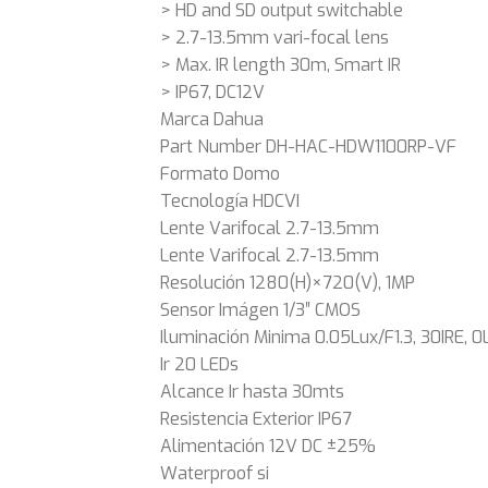
> HD and SD output switchable
> 2.7-13.5mm vari-focal lens
> Max. IR length 30m, Smart IR
> IP67, DC12V
Marca Dahua
Part Number DH-HAC-HDW1100RP-VF
Formato Domo
Tecnología HDCVI
Lente Varifocal 2.7-13.5mm
Lente Varifocal 2.7-13.5mm
Resolución 1280(H)×720(V), 1MP
Sensor Imágen 1/3″ CMOS
Iluminación Minima 0.05Lux/F1.3, 30IRE, 0
Ir 20 LEDs
Alcance Ir hasta 30mts
Resistencia Exterior IP67
Alimentación 12V DC ±25%
Waterproof si