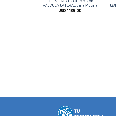
 D.535 MM Con
FILTRO LIAN D.800 MM Con
AL para Piscina
VALVULA LATERAL para Piscina
EMB
325,00
USD
1.135,00