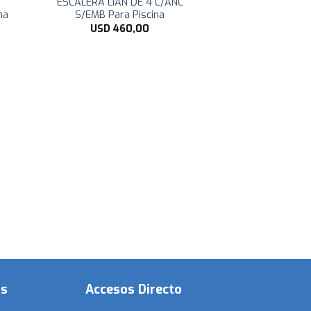
ESCALERA LIAN DE 4 C/ANC
na
S/EMB Para Piscina
USD
460,00
os
Accesos Directo