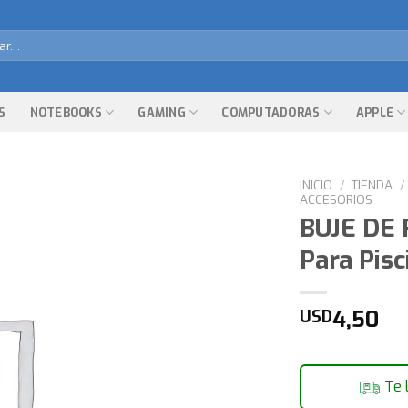
r
S
NOTEBOOKS
GAMING
COMPUTADORAS
APPLE
INICIO
/
TIENDA
/
ACCESORIOS
BUJE DE
Para Pisc
4,50
USD
Te 