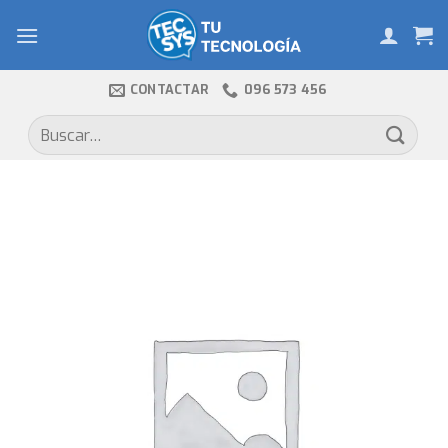
Skip
to
content
CONTACTAR
096 573 456
Buscar
por: