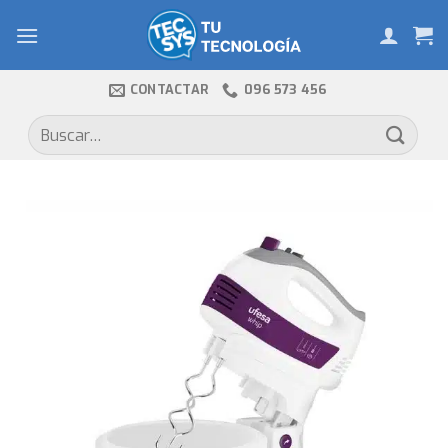
Skip
to
content
CONTACTAR
096 573 456
Buscar
por: