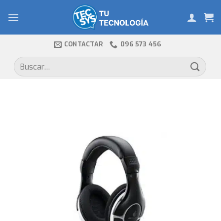
Skip
to
content
CONTACTAR
096 573 456
Buscar
por: