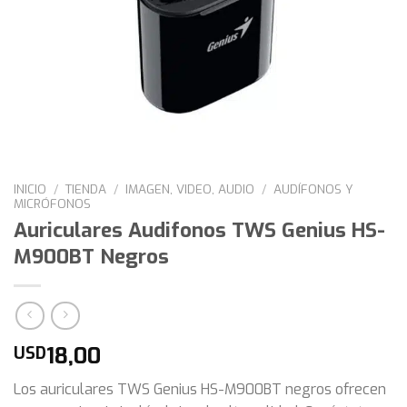
INICIO
/
TIENDA
/
IMAGEN, VIDEO, AUDIO
/
AUDÍFONOS Y
MICRÓFONOS
Auriculares Audifonos TWS Genius HS-
M900BT Negros
18,00
USD
Los auriculares TWS Genius HS-M900BT negros ofrecen