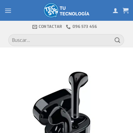
Skip
to
content
CONTACTAR
096 573 456
Buscar
por: