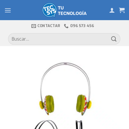
Skip
to
content
CONTACTAR
096 573 456
Buscar
por: